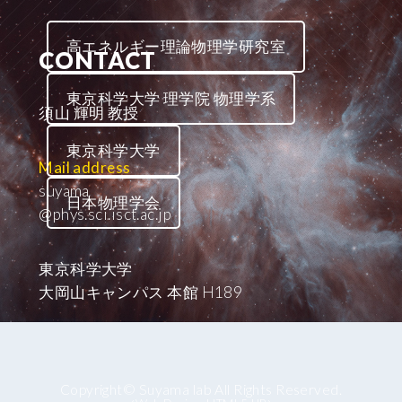
高エネルギー理論物理学研究室
CONTACT
東京科学大学 理学院 物理学系
須山 輝明 教授
東京科学大学
Mail address
suyama
日本物理学会
@phys.sci.isct.ac.jp
東京科学大学
大岡山キャンパス 本館 H189
Copyright© Suyama lab All Rights Reserved.